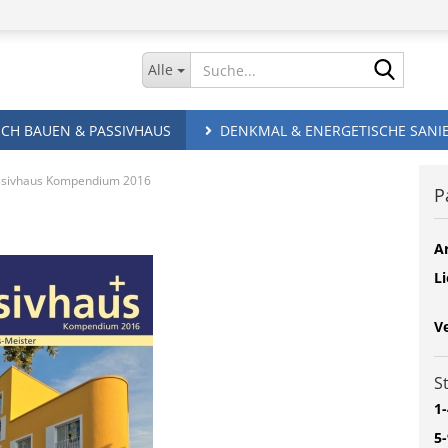
Suche.
Alle
CH BAUEN & PASSIVHAUS
DENKMAL & ENERGETISCHE SANI
ssivhaus Kompendium 2016
P
Ar
Li
V
S
1-
5-