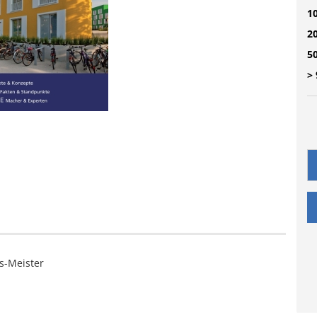
10
20
50
> 
s-Meister