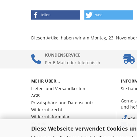
teilen
tweet
Diesen Artikel haben wir am Montag, 23. Novembe
KUNDENSERVICE
Per E-Mail oder telefonisch
MEHR ÜBER...
INFOR
Liefer- und Versandkosten
Sie hab
AGB
Gerne s
Privatsphäre und Datenschutz
und hef
Widerrufsrecht
Widerrufsformular
+49 
Kontakt
laib
Diese Webseite verwendet Cookies un
Impressum