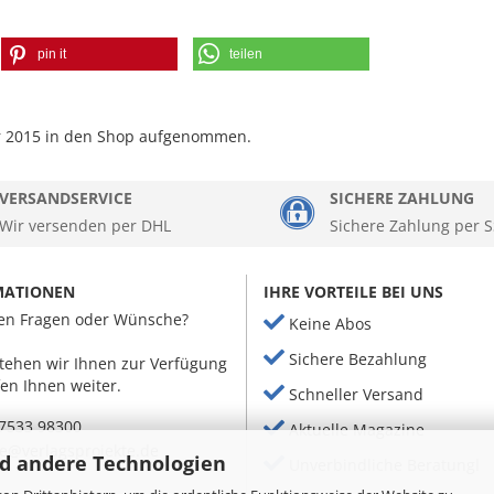
pin it
teilen
r 2015 in den Shop aufgenommen.
VERSANDSERVICE
SICHERE ZAHLUNG
Wir versenden per DHL
Sichere Zahlung per S
MATIONEN
IHRE VORTEILE BEI UNS
en Fragen oder Wünsche?
Keine Abos
Sichere Bezahlung
tehen wir Ihnen zur Verfügung
en Ihnen weiter.
Schneller Versand
7533 98300
Aktuelle Magazine
le@verlagsprojekte.de
d andere Technologien
Unverbindliche Beratungl