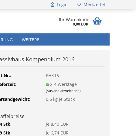
Login
Merkzettel
..
Ihr Warenkorb
0,00 EUR
ERUNG
WEITERE
assivhaus Kompendium 2016
t.Nr.:
PHK16
eferzeit:
2-4 Werktage
(Ausland abweichend)
ersandgewicht:
0.6
kg je Stück
taffelpreise
4 Stk.
je 8,40 EUR
9 Stk.
je 6,74 EUR