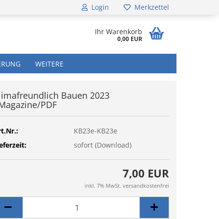
Login
Merkzettel
..
Ihr Warenkorb
0,00 EUR
ERUNG
WEITERE
limafreundlich Bauen 2023
Magazine/PDF
t.Nr.:
KB23e-KB23e
eferzeit:
sofort (Download)
7,00 EUR
inkl. 7% MwSt. versandkostenfrei