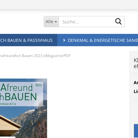
Suche.
Alle
CH BAUEN & PASSIVHAUS
DENKMAL & ENERGETISCHE SANI
mafreundlich Bauen 2023 eMagazine/PDF
K
e
Ar
Li