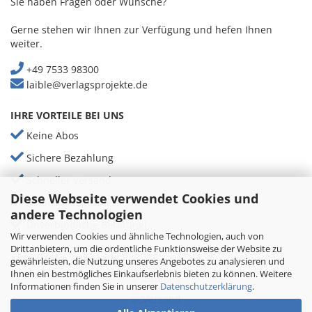
Sie haben Fragen oder Wünsche?
Gerne stehen wir Ihnen zur Verfügung und hefen Ihnen
weiter.
+49 7533 98300
laible@verlagsprojekte.de
IHRE VORTEILE BEI UNS
Keine Abos
Sichere Bezahlung
Schneller Versand
Diese Webseite verwendet Cookies und
Aktuelle Magazine
andere Technologien
Unverbindliche Beratungl
Wir verwenden Cookies und ähnliche Technologien, auch von
Drittanbietern, um die ordentliche Funktionsweise der Website zu
ZAHLUNG & VERSAND
gewährleisten, die Nutzung unseres Angebotes zu analysieren und
Ihnen ein bestmögliches Einkaufserlebnis bieten zu können. Weitere
Informationen finden Sie in unserer
Datenschutzerklärung
.